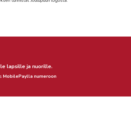
äyksen tunnistat Joulupuun logosta.
e lapsille ja nuorille.
ös
MobilePaylla numeroon