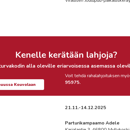
Virallisen Joulupuu-paikallisker
Kenelle kerätään lahjoja?
 turvakodin
alla oleville eriarvoisessa asemassa olevill
Voit tehdä rahalahjoituksen my
95975.
puussa Kouvolaan
21.11.-14.12.2025
Parturikampaamo Adele
Karjalantie 3, 46800 Myllykoski