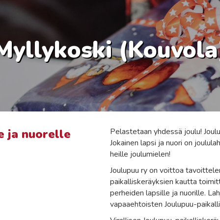
Myllykoski (Kouvola
e ja nuorelle
Pelastetaan yhdessä joulu! Joulu
Jokainen lapsi ja nuori on joulula
heille joulumielen!
Joulupuu ry on voittoa tavoittel
paikalliskeräyksien kautta toimi
perheiden lapsille ja nuorille. La
vapaaehtoisten Joulupuu-paikallis