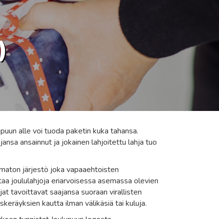
)
puun alle voi tuoda paketin kuka tahansa.
hjansa ansainnut ja jokainen lahjoitettu lahja tuo
ematon järjestö joka vapaaehtoisten
ttaa joululahjoja eriarvoisessa asemassa olevien
hjat tavoittavat saajansa suoraan virallisten
keräyksien kautta ilman välikäsiä tai kuluja.